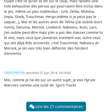
Ouaih c'est ce qu'on se dit sur le coup, mais faisons une
liste exhaustive des persos qui pourraient être inclus dans
le jeu, même un peu inattendus : Link, Zelda, Midona,
Impa, Sheik, Trauchmar, Hergo (même si je peux pas le
saquer...), Moï et les autres amis de Telma (J'ai oublié leurs
noms), Darunia, Morock, Linebeck, Nabooru, Ruto, Lars;
j'en oublie peut-être mais y'en a pas des masses comme tu
le vois, mais ceux que j'aimerais vraiment voir, outre ceux
qui ont déjà étés annoncés, c'est Trauchmar, Nabooru et
Morock, je les vois très bien défoncer des hordent
d'ennemis.
GANONPOW
vendredi 27 juin 2014, 16:18:43
Moi, comme je l'ai dit sur un autre sujet, je vois Hyrule
Warriors comme une suite de Spirit Tracks
Lire les 21 commentaires