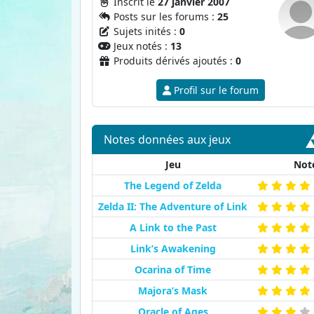
Inscrit le
27 janvier 2007
Posts sur les forums :
25
Sujets inités :
0
Jeux notés :
13
Produits dérivés ajoutés :
0
Profil sur le forum
Notes données aux jeux
Jeu
Not
The Legend of Zelda
Zelda II: The Adventure of Link
A Link to the Past
Link’s Awakening
Ocarina of Time
Majora’s Mask
Oracle of Ages