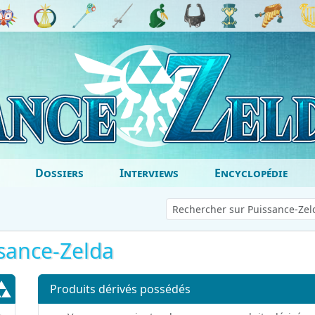
Dossiers
Interviews
Encyclopédie
sance-Zelda
Produits dérivés possédés