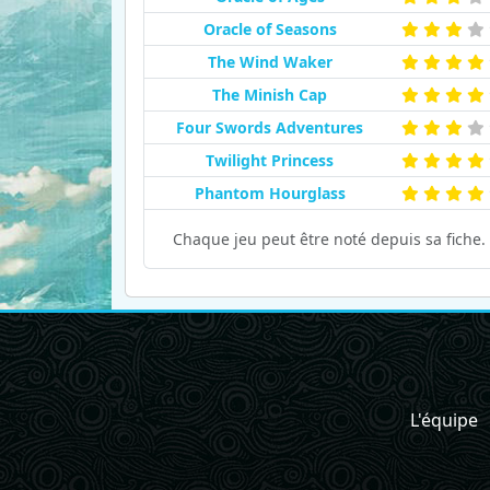
Oracle of Seasons
The Wind Waker
The Minish Cap
Four Swords Adventures
Twilight Princess
Phantom Hourglass
Chaque jeu peut être noté depuis sa fiche.
L'équipe