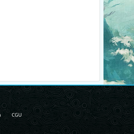
n
CGU