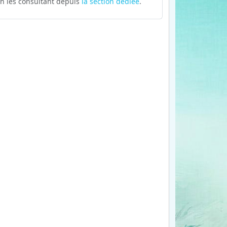
n les consultant depuis
la section dédiée
.