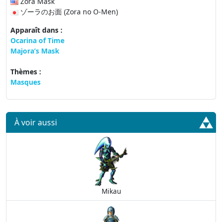
Zora Mask
ゾーラのお面 (Zora no O-Men)
Apparaît dans :
Ocarina of Time
Majora’s Mask
Thèmes :
Masques
À voir aussi
Mikau