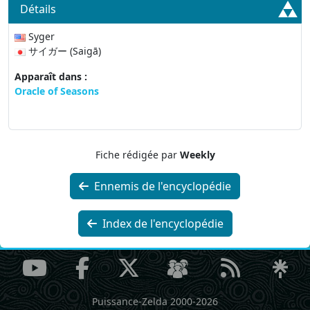
Détails
Syger
サイガー (Saigā)
Apparaît dans :
Oracle of Seasons
Fiche rédigée par
Weekly
Ennemis de l'encyclopédie
Index de l'encyclopédie
Puissance-Zelda 2000-2026