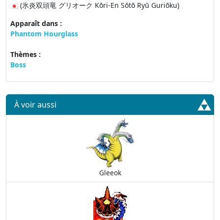
(氷炎双頭竜 グリオーク Kōri-En Sōtō Ryū Guriōku)
Apparaît dans :
Phantom Hourglass
Thèmes :
Boss
À voir aussi
Gleeok