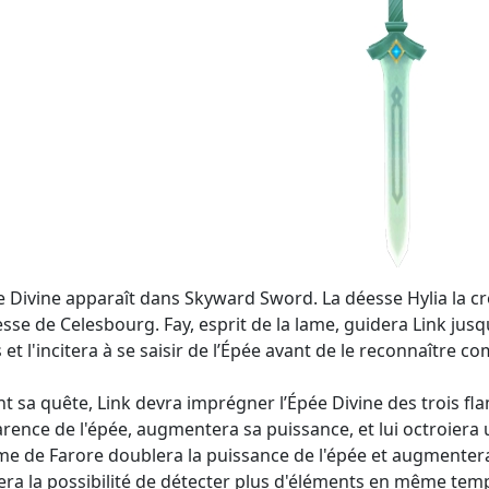
e Divine apparaît dans Skyward Sword. La déesse Hylia la créa
esse de Celesbourg. Fay, esprit de la lame, guidera Link jusqu'
 et l'incitera à se saisir de l’Épée avant de le reconnaître 
t sa quête, Link devra imprégner l’Épée Divine des trois f
arence de l'épée, augmentera sa puissance, et lui octroiera 
e de Farore doublera la puissance de l'épée et augmentera
era la possibilité de détecter plus d'éléments en même tem