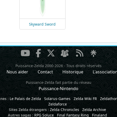
Skyward Sword
Puissance-Zelda 2000-2026
-
Tous droits réservés
Nous aider
Contact
Historique
L'associatio
Puissance-Zelda fait partie du réseau
Puissance-Nintendo
nes :
Le Palais de Zelda
Solarus-Games
Zelda Wiki FR
Zeldatho
Zeldaforce
Sites Zelda étrangers :
Zelda Chronicles
Zelda Archive
Autres sagas :
RPG Soluce
Final Fantasy Ring
Finaland