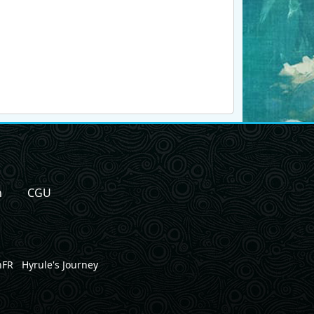
n
CGU
nFR
Hyrule's Journey