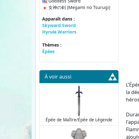
Goddess Sword
女神の剣 (Megami no Tsurugi)
Apparaît dans :
Skyward Sword
Hyrule Warriors
Thèmes :
Épées
À voir aussi
L’Épé
la dé
héros
Duran
Épée de Maître/Épée de Légende
l'app
Flamm
ajout