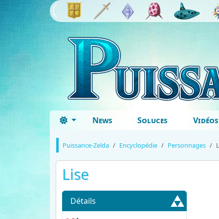
News
Soluces
Vidéos
Puissance-Zelda
Encyclopédie
Personnages
L
Lise
Détails