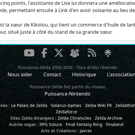
-cinq points, l'assistante de Lise lui donnera une améliorat
de, permettant ensuite à Link d'en avoir soixante au lieu de
est la sœur de Kikolou, qui tient un commerce d'huile de lan
ur, situé juste à côté du stand de sa grande sœur.
Puissance-Zelda 2000-2026
-
Tous droits réservés
Nous aider
Contact
Historique
L'associatio
Puissance-Zelda fait partie du réseau
Puissance-Nintendo
nes :
Le Palais de Zelda
Solarus-Games
Zelda Wiki FR
Zeldatho
Zeldaforce
Sites Zelda étrangers :
Zelda Chronicles
Zelda Archive
Autres sagas :
RPG Soluce
Final Fantasy Ring
Finaland
Arts et Créations :
Javras