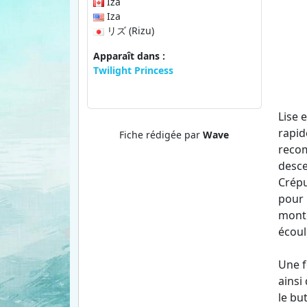
Iza
Iza
リズ (Rizu)
Apparaît dans :
Twilight Princess
Lise 
rapid
Fiche rédigée par
Wave
recom
desce
Crépu
pour 
monte
écoul
Une f
ainsi
le bu