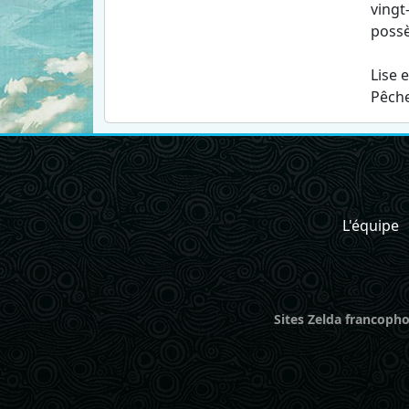
vingt
possè
Lise 
Pêche
L'équipe
Sites Zelda francopho