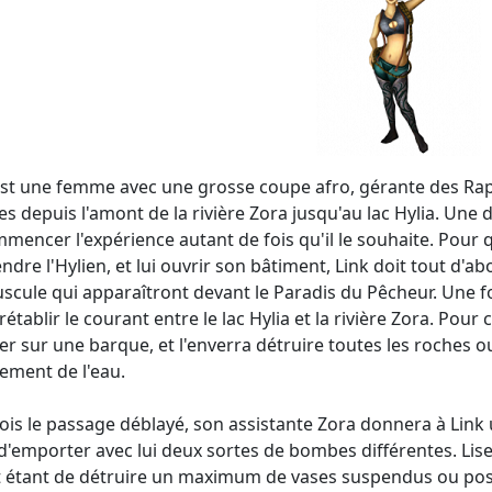
est une femme avec une grosse coupe afro, gérante des Rapi
es depuis l'amont de la rivière Zora jusqu'au lac Hylia. Une 
mencer l'expérience autant de fois qu'il le souhaite. Pour
ndre l'Hylien, et lui ouvrir son bâtiment, Link doit tout d'ab
scule qui apparaîtront devant le Paradis du Pêcheur. Une foi
rétablir le courant entre le lac Hylia et la rivière Zora. Pour 
r sur une barque, et l'enverra détruire toutes les roches o
ement de l'eau.
ois le passage déblayé, son assistante Zora donnera à Link
 d'emporter avec lui deux sortes de bombes différentes. Lis
t étant de détruire un maximum de vases suspendus ou posés