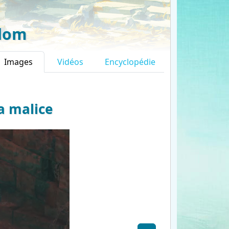
gdom
Images
Vidéos
Encyclopédie
la malice