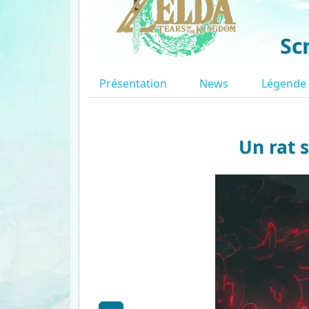
Sc
Présentation
News
Légende
Un rat s