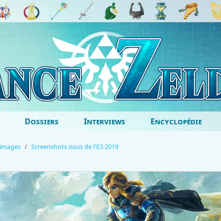
Dossiers
Interviews
Encyclopédie
'images
Screenshots issus de l'E3 2019