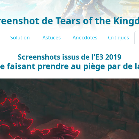
reenshot de Tears of the Kin
Solution
Astuces
Anecdotes
Critiques
Screenshots issus de l'E3 2019
e faisant prendre au piège par de 