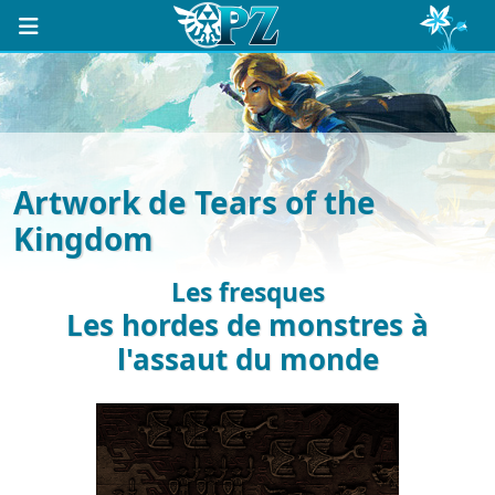
Artwork de Tears of the
Kingdom
Les fresques
Les hordes de monstres à
l'assaut du monde