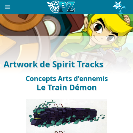
Artwork de Spirit Tracks
Concepts Arts d'ennemis
Le Train Démon