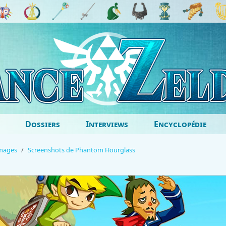
Dossiers
Interviews
Encyclopédie
images
Screenshots de Phantom Hourglass