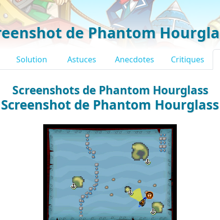
reenshot de Phantom Hourgla
Solution
Astuces
Anecdotes
Critiques
Screenshots de Phantom Hourglass
Screenshot de Phantom Hourglass