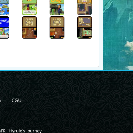
n
CGU
nFR
Hyrule's Journey