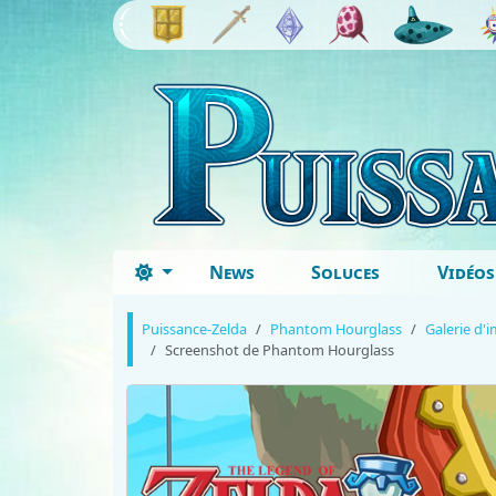
News
Soluces
Vidéos
Puissance-Zelda
Phantom Hourglass
Galerie d'
Screenshot de Phantom Hourglass