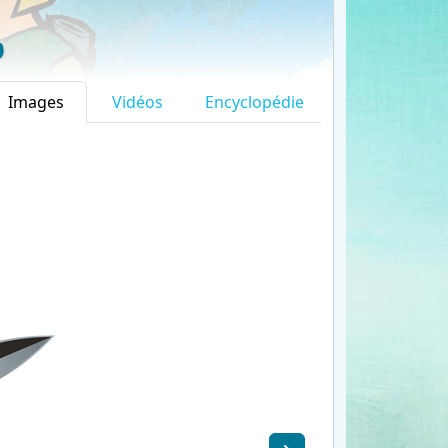
p
Images
Vidéos
Encyclopédie