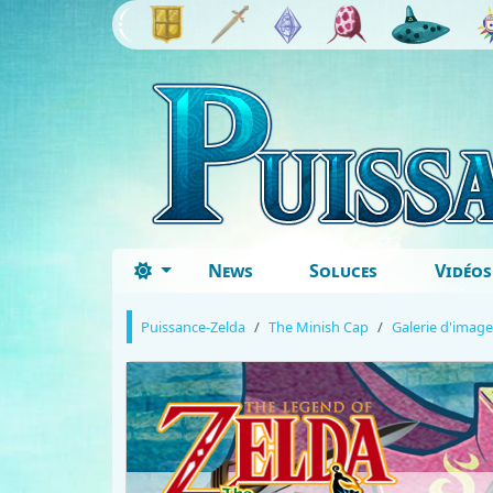
News
Soluces
Vidéos
Puissance-Zelda
The Minish Cap
Galerie d'image