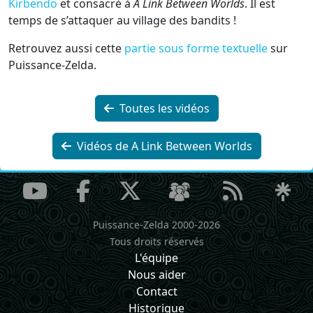
Kirbendo
et consacré à
A Link Between Worlds
. Il est
temps de s’attaquer au village des bandits !
Retrouvez aussi cette
partie sous forme textuelle
sur
Puissance-Zelda.
Toutes les vidéos
Vidéos de A Link Between Worlds
Puissance-Zelda 2000-2026
Tous droits réservés
L'équipe
Nous aider
Contact
Historique