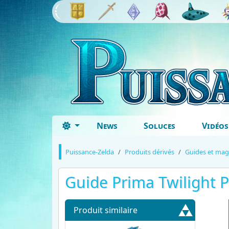
News
Soluces
Vidéos
Puissance-Zelda
Produits dérivés
Guides et mag
Guide Prima Twilight P
Produit similaire