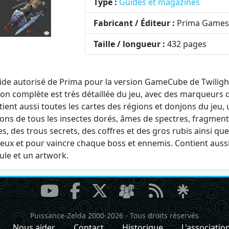
Type :
Guides et magazines
Fabricant / Éditeur :
Prima Game
Taille / longueur :
432 pages
ide autorisé de Prima pour la version GameCube de Twilight 
ion complète est très détaillée du jeu, avec des marqueur
ntient aussi toutes les cartes des régions et donjons du jeu,
ions de tous les insectes dorés, âmes de spectres, fragmen
es, des trous secrets, des coffres et des gros rubis ainsi qu
jeux et pour vaincre chaque boss et ennemis. Contient aussi
ule et un artwork.
Puissance-Zelda 2000-2026
-
Tous droits réservés
Nous aider
Contact
Historique
L'associatio