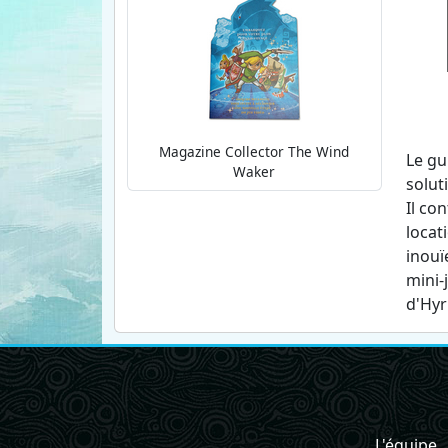
Magazine Collector The Wind
Le gu
Waker
solut
Il co
locat
inouï
mini-
d'Hyr
L'équipe