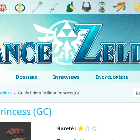
Dossiers
Interviews
Encyclopédie
azines
Guide Prima Twilight Princess (GC)
rincess (GC)
Rareté :