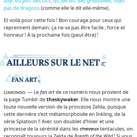
ship
, du
yuri
, des
OCs
, du
fan art
, des gribouilles, mais
pas de dragons
(comme elle le dit elle-même).
Et voilà pour cette fois ! Bon courage pour ceux qui
reprennent demain, ça ne va pas être facile ; force et
honneur ! À la prochaine fois (peut-être) !
Linkondo
. — Le
fan art
de ce numéro nous provient de
la page Tumblr de
theskywaker
. Elle nous montre une
toute nouvelle version de la princesse Zelda, puisque
cette dernière s’est métamorphosée en Inkling, de la
série Splatoon !! Avec son doublet d’hiver et une
princesse de la sérénité dans les
cheveux
tentacules, on
reconnaît toujours la Zelda de
Breath of the Wild
! Si vous