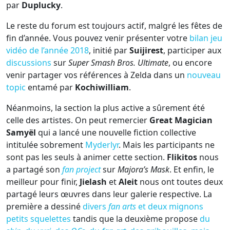
par
Duplucky
.
Le reste du forum est toujours actif, malgré les fêtes de
fin d’année. Vous pouvez venir présenter votre
bilan jeu
vidéo de l’année 2018
, initié par
Suijirest
, participer aux
discussions
sur
Super Smash Bros. Ultimate
, ou encore
venir partager vos références à Zelda dans un
nouveau
topic
entamé par
Kochiwilliam
.
Néanmoins, la section la plus active a sûrement été
celle des artistes. On peut remercier
Great Magician
Samyël
qui a lancé une nouvelle fiction collective
intitulée sobrement
Myderlyr
. Mais les participants ne
sont pas les seuls à animer cette section.
Flikitos
nous
a partagé son
fan project
sur
Majora’s Mask
. Et enfin, le
meilleur pour finir,
Jielash
et
Aleit
nous ont toutes deux
partagé leurs œuvres dans leur galerie respective. La
première a dessiné
divers
fan arts
et deux mignons
petits squelettes
tandis que la deuxième propose
du