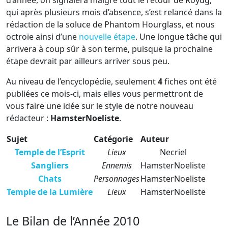
d’année, on signalera malgré tout le retour de Royug,
qui après plusieurs mois d’absence, s’est relancé dans la
rédaction de la soluce de Phantom Hourglass, et nous
octroie ainsi d’une
nouvelle étape
. Une longue tâche qui
arrivera à coup sûr à son terme, puisque la prochaine
étape devrait par ailleurs arriver sous peu.
Au niveau de l’encyclopédie, seulement
4
fiches ont été
publiées ce mois-ci, mais elles vous permettront de
vous faire une idée sur le style de notre nouveau
rédacteur :
HamsterNoeliste
.
Sujet
Catégorie
Auteur
Temple de l’Esprit
Lieux
Necriel
Sangliers
Ennemis
HamsterNoeliste
Chats
Personnages
HamsterNoeliste
Temple de la Lumière
Lieux
HamsterNoeliste
Le Bilan de l’Année 2010