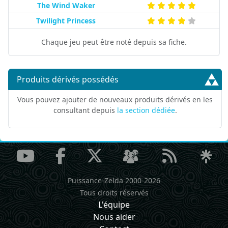
The Wind Waker
Twilight Princess
Chaque jeu peut être noté depuis sa fiche.
Produits dérivés possédés
Vous pouvez ajouter de nouveaux produits dérivés en les
consultant depuis
la section dédiée
.
Puissance-Zelda 2000-2026
Tous droits réservés
L'équipe
Nous aider