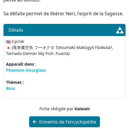
Sa défaite permet de libérer Neri, l'esprit de la Sagesse.
Détails
Cyclok
(竜巻魔空魚 フーオクタ Tatsumaki Makūgyō Fūokuta?,
Tornado Demon Sky Fish: Fuocta)
Apparaît dans :
Phantom Hourglass
Thèmes :
Boss
Fiche rédigée par
Kaiwatt
Ennemis de l'encyclopédie