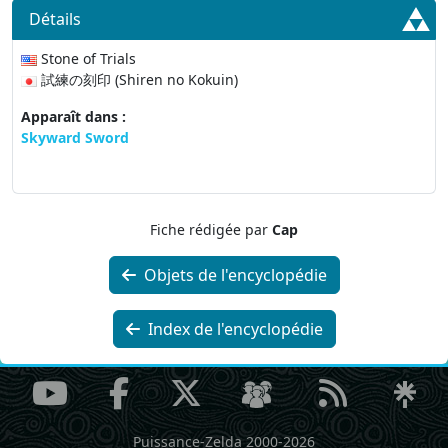
Détails
Stone of Trials
試練の刻印 (Shiren no Kokuin)
Apparaît dans :
Skyward Sword
Fiche rédigée par
Cap
Objets de l'encyclopédie
Index de l'encyclopédie
Puissance-Zelda 2000-2026