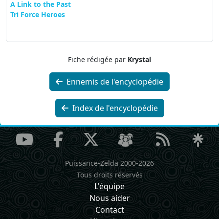
A Link to the Past
Tri Force Heroes
Fiche rédigée par
Krystal
Ennemis de l'encyclopédie
Index de l'encyclopédie
Puissance-Zelda 2000-2026
Tous droits réservés
L'équipe
Nous aider
Contact