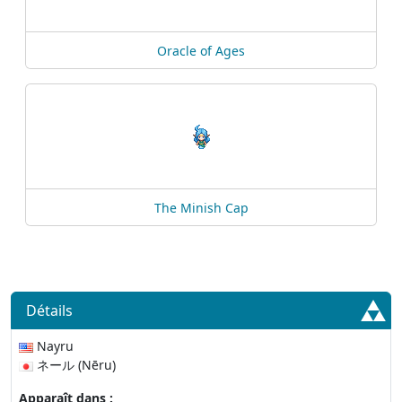
Oracle of Ages
The Minish Cap
Détails
Nayru
ネール (Nēru)
Apparaît dans :