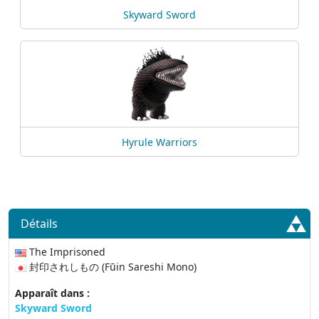
Skyward Sword
Hyrule Warriors
Détails
The Imprisoned
封印されしもの (Fūin Sareshi Mono)
Apparaît dans :
Skyward Sword