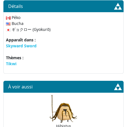
Détails
Péko
Bucha
ギョクロー (Gyokurō)
Apparaît dans :
Skyward Sword
Thèmes :
Tikwi
À voir aussi
Hibistus