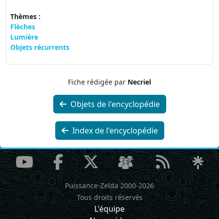
Thèmes :
Flèches
Lumière
Objets récurrents
Fiche rédigée par
Necriel
Objets de l'encyclopédie
Index de l'encyclopédie
Puissance-Zelda 2000-2026
Tous droits réservés
L'équipe