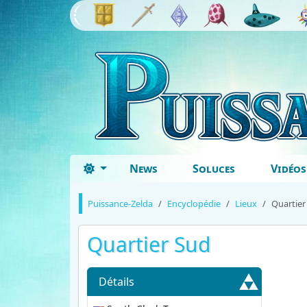
News
Soluces
Vidéos
Puissance-Zelda
Encyclopédie
Lieux
Quartier
Quartier Sud
Détails