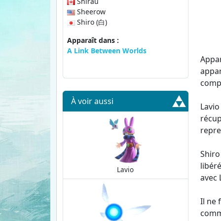
Shirau
Sheerow
Shiro (白)
Apparaît dans :
A Link Between Worlds
Appar
appar
compa
À voir aussi
Lavio
récup
repre
Shiro
libér
Lavio
avec 
Il ne
commu