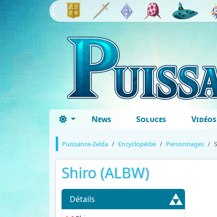
News
Soluces
Vidéos
Puissance-Zelda
Encyclopédie
Personnages
Shiro (ALBW)
Détails