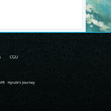
n
CGU
nFR
Hyrule's Journey