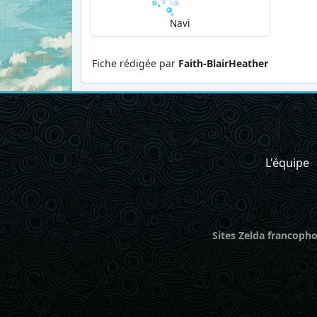
Navi
Fiche rédigée par
Faith-BlairHeather
L'équipe
Sites Zelda francopho