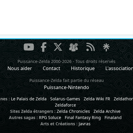
Puissance-Zelda 2000-2026
-
Tous droits réservés
Nous aider
Contact
Historique
L'associatio
Puissance-Zelda fait partie du réseau
Puissance-Nintendo
nes :
Le Palais de Zelda
Solarus-Games
Zelda Wiki FR
Zeldatho
Zeldaforce
Sites Zelda étrangers :
Zelda Chronicles
Zelda Archive
Autres sagas :
RPG Soluce
Final Fantasy Ring
Finaland
Arts et Créations :
Javras