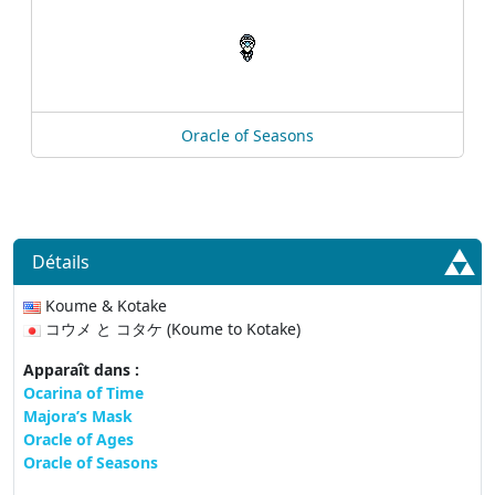
Oracle of Seasons
Détails
Koume & Kotake
コウメ と コタケ (Koume to Kotake)
Apparaît dans :
Ocarina of Time
Majora’s Mask
Oracle of Ages
Oracle of Seasons