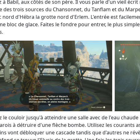
z à Babil, aux côtés de son père. Il vous parle d'un vieil éc
e des trois sources du Chansonnet, du Tanflam et du Marp
c nord d'Hébra la grotte nord d'Erlem. L'entrée est facilem
e bloc de glace. Faites le fondre pour entrer, le plus simp
s.
z le couloir jusqu'à atteindre une salle avec de l'eau chaud
arois à détruire d'une flèche bombe. Utilisez les courants a
ins vont débloquer une cascade tandis que d'autres ne révè