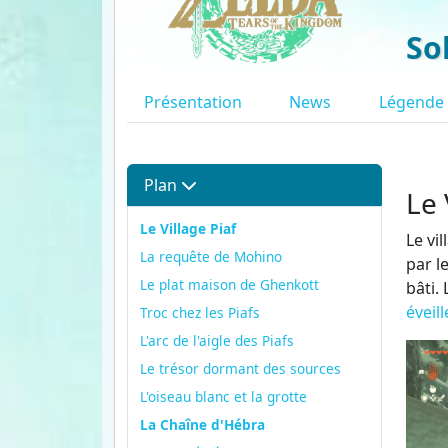
So
Présentation
News
Légende
Plan
Le 
Le Village Piaf
Le vi
La requête de Mohino
par l
Le plat maison de Ghenkott
bâti.
éveil
Troc chez les Piafs
L'arc de l'aigle des Piafs
Le trésor dormant des sources
L'oiseau blanc et la grotte
La Chaîne d'Hébra