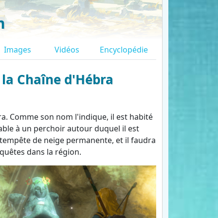
m
Images
Vidéos
Encyclopédie
e la Chaîne d'Hébra
bra. Comme son nom l'indique, il est habité
able à un perchoir autour duquel il est
e tempête de neige permanente, et il faudra
quêtes dans la région.