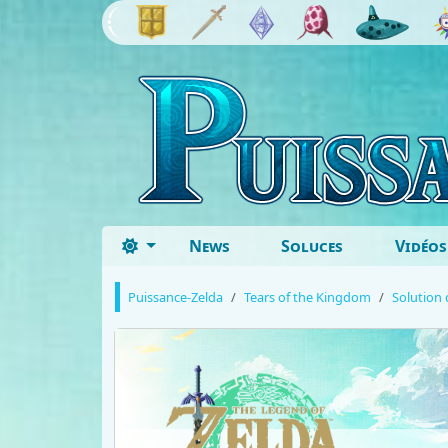
News
Soluces
Vidéos
Puissance-Zelda
Tears of the Kingdom
Solution