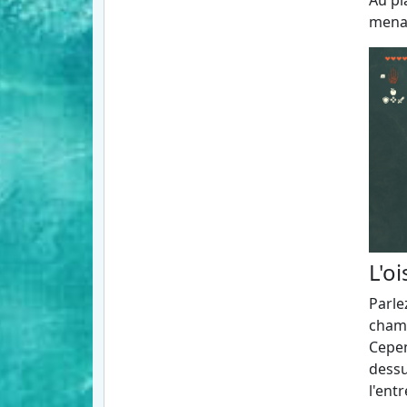
Au pl
menan
L'o
Parle
champ
Cepen
dessu
l'entr