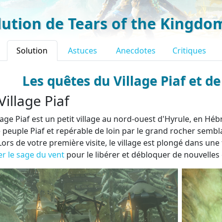
lution de Tears of the Kingdo
Solution
Astuces
Anecdotes
Critiques
Les quêtes du Village Piaf et d
Village Piaf
llage Piaf est un petit village au nord-ouest d'Hyrule, en Hé
e peuple Piaf et repérable de loin par le grand rocher sembl
 Lors de votre première visite, le village est plongé dans un
ler le sage du vent
pour le libérer et débloquer de nouvelles 