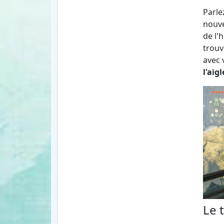
Parle
nouve
de l'
trouv
avec 
l'aigl
Le 