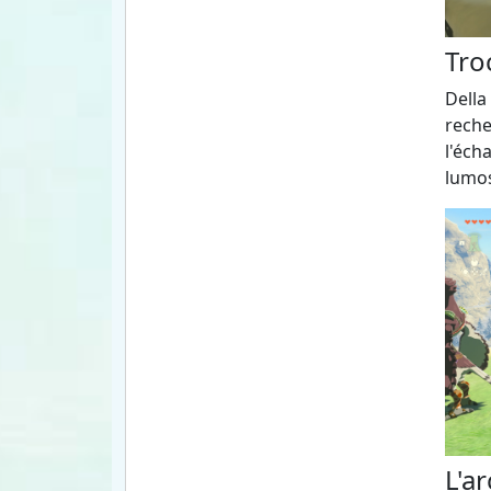
Tro
Della
reche
l'éch
lumos
L'ar