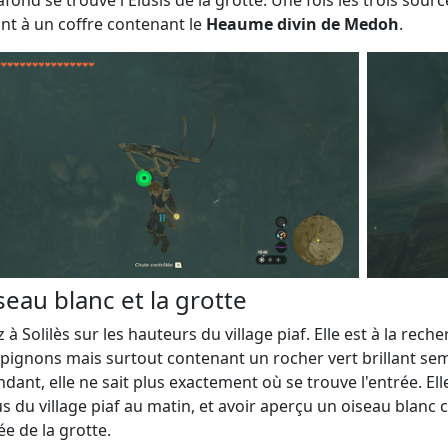
afond se trouve l'Elusis de la grotte. Une fois les trois sour
t à un coffre contenant le
Heaume divin de Medoh
.
iseau blanc et la grotte
z à Solilès sur les hauteurs du village piaf. Elle est à la re
ignons mais surtout contenant un rocher vert brillant semb
dant, elle ne sait plus exactement où se trouve l'entrée. Elle
s du village piaf au matin, et avoir aperçu un oiseau blanc
ée de la grotte.