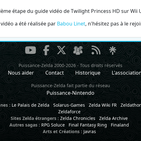
ième étape du guide vidéo de Twilight Princess HD sur Wii 
 vidéo a été réalisée par
Babou Linet
, n'hésitez pas à le rejo
Puissance-Zelda 2000-2026
-
Tous droits réservés
Nous aider
Contact
Historique
L'associatio
Puissance-Zelda fait partie du réseau
Puissance-Nintendo
nes :
Le Palais de Zelda
Solarus-Games
Zelda Wiki FR
Zeldatho
Zeldaforce
Sites Zelda étrangers :
Zelda Chronicles
Zelda Archive
Autres sagas :
RPG Soluce
Final Fantasy Ring
Finaland
Arts et Créations :
Javras