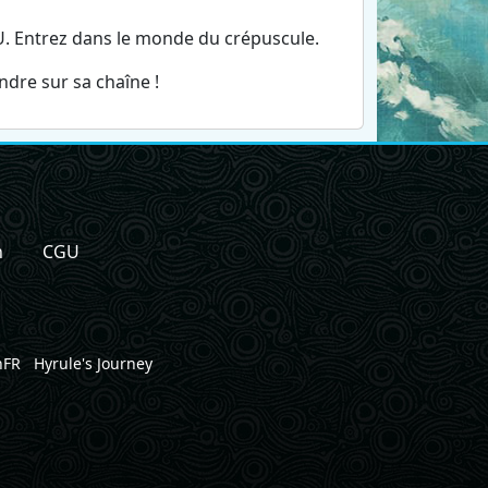
U. Entrez dans le monde du crépuscule.
indre sur sa chaîne !
n
CGU
nFR
Hyrule's Journey