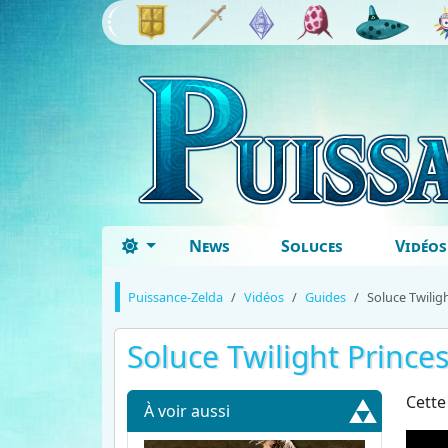
News
Soluces
Vidéos
Puissance-Zelda
Vidéos
Guides
Soluce Twiligh
Soluce Twilight Princes
Cette
À voir aussi