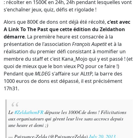
: récolter en 1500€ en 24h, 24h pendant lesquelles vont
s'enchaîner jeux, quiz, défis et rigolade !
Alors que 800€ de dons ont déjà été récolté,
c'est avec
A Link To The Past que cette édition du Zeldathon
démarre
. La première heure est consacrée à la
présentation de l'association
François Aupetit
et à la
réalisation du premier défi consistant à momifier un
membre du staff et c'est Kana_Mojo qui y est passé ! (et
quoi de mieux que le bon vieux PQ pour ce faire !)
Pendant que
MLDEG
s'affaire sur ALttP, la barre des
1000 euros de dons est dépassé, il est précisément
17h31.
Le
#ZeldathonFR
dépasse les 1000€ de dons ! Félicitations
aux organisateurs qui gèrent leur live sans accrocs depuis
une heure et demi ;)
— Puissance-Zelda (@PuissanceZelda)
July 20, 2013