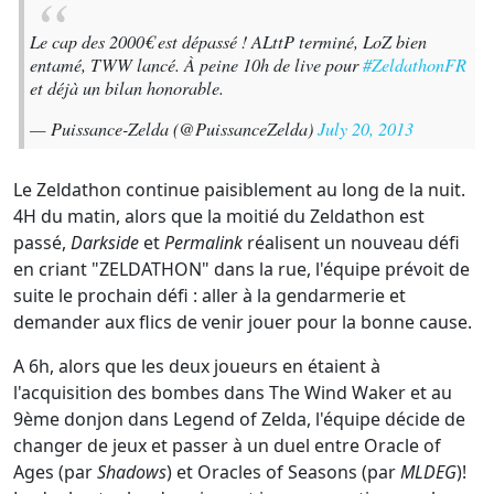
Le cap des 2000€ est dépassé ! ALttP terminé, LoZ bien
entamé, TWW lancé. À peine 10h de live pour
#ZeldathonFR
et déjà un bilan honorable.
— Puissance-Zelda (@PuissanceZelda)
July 20, 2013
Le Zeldathon continue paisiblement au long de la nuit.
4H du matin, alors que la moitié du Zeldathon est
passé,
Darkside
et
Permalink
réalisent un nouveau défi
en criant "ZELDATHON" dans la rue, l'équipe prévoit de
suite le prochain défi : aller à la gendarmerie et
demander aux flics de venir jouer pour la bonne cause.
A 6h, alors que les deux joueurs en étaient à
l'acquisition des bombes dans The Wind Waker et au
9ème donjon dans Legend of Zelda, l'équipe décide de
changer de jeux et passer à un duel entre Oracle of
Ages (par
Shadows
) et Oracles of Seasons (par
MLDEG
)!