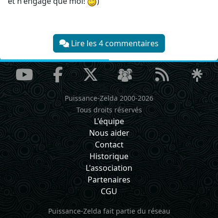
et n'engage que moi!
)
Lire les 4 commentaires
Puissance-Zelda 2000-2026
Tous droits réservés
L'équipe
Nous aider
Contact
Historique
L'association
Partenaires
CGU
Puissance-Zelda fait partie du réseau