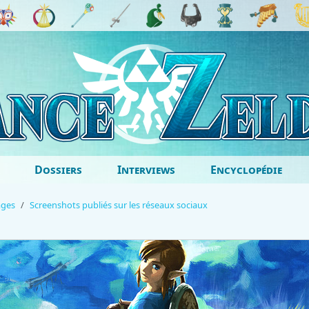
Dossiers
Interviews
Encyclopédie
ages
Screenshots publiés sur les réseaux sociaux