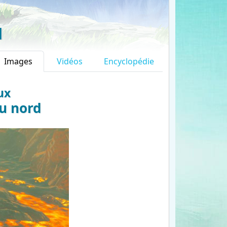
d
Images
Vidéos
Encyclopédie
ux
u nord