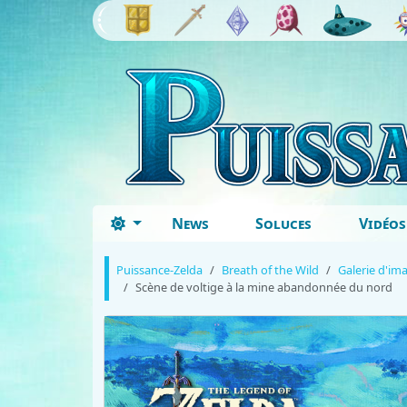
News
Soluces
Vidéos
Puissance-Zelda
Breath of the Wild
Galerie d'im
Scène de voltige à la mine abandonnée du nord