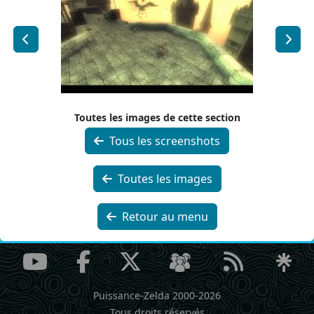
Toutes les images de cette section
Tous les screenshots
Toutes les images
Retour au menu
Puissance-Zelda 2000-2026
Tous droits réservés