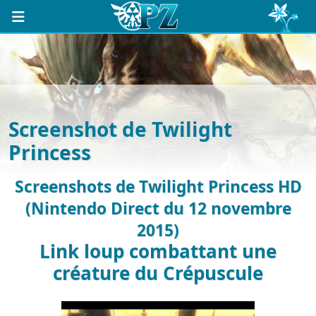
Screenshot de Twilight
Princess
Screenshots de Twilight Princess HD
(Nintendo Direct du 12 novembre
2015)
Link loup combattant une
créature du Crépuscule