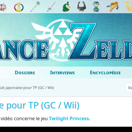
Dossiers
Interviews
Encyclopédie
ub japonaise pour TP (GC / Wii)
 pour TP (GC / Wii)
 vidéo concerne le jeu
Twilight Princess
.