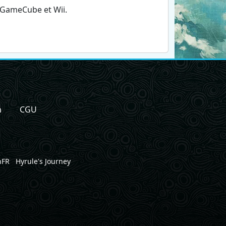
 GameCube et Wii.
n
CGU
nFR
Hyrule's Journey