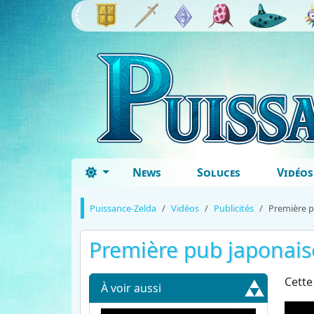
News
Soluces
Vidéos
Puissance-Zelda
Vidéos
Publicités
Première p
Première pub japonaise
Cette
À voir aussi