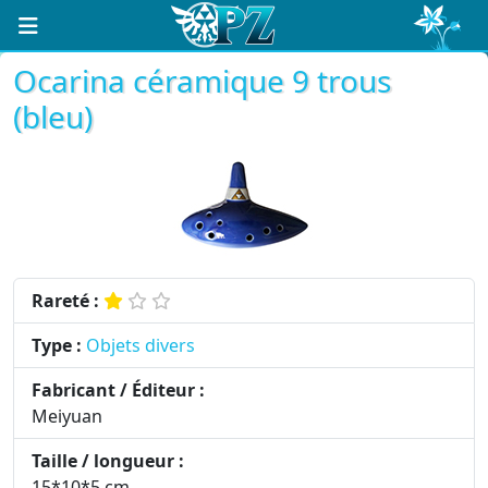
Ocarina céramique 9 trous
(bleu)
Rareté :
Type :
Objets divers
Fabricant / Éditeur :
Meiyuan
Taille / longueur :
15*10*5 cm