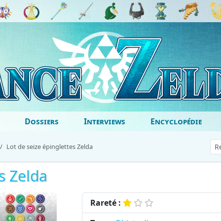
Dossiers
Interviews
Encyclopédie
Lot de seize épinglettes Zelda
s Zelda
Rareté :