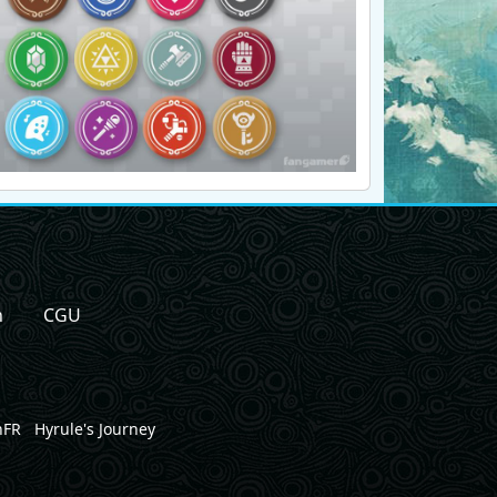
n
CGU
nFR
Hyrule's Journey