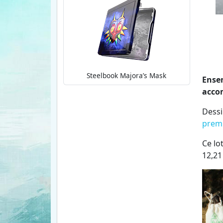
Steelbook Majora’s Mask
Ensem
accom
Dessi
prem
Ce lo
12,21 