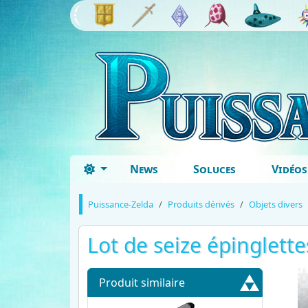
News
Soluces
Vidéos
Puissance-Zelda
Produits dérivés
Objets divers
Lot de seize épinglette
Produit similaire