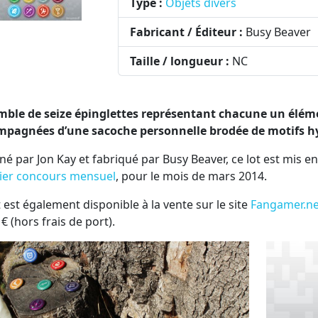
Type :
Objets divers
Fabricant / Éditeur :
Busy Beaver
Taille / longueur :
NC
ble de seize épinglettes représentant chacune un élémen
pagnées d’une sacoche personnelle brodée de motifs hy
né par Jon Kay et fabriqué par Busy Beaver, ce lot est mis e
ier concours mensuel
, pour le mois de mars 2014.
t est également disponible à la vente sur le site
Fangamer.ne
€ (hors frais de port).