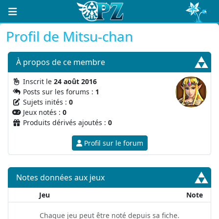
Profil de Mitsu-chan
À propos
de ce membre
Inscrit le
24 août 2016
Posts sur les forums :
1
Sujets inités :
0
Jeux notés :
0
Produits dérivés ajoutés :
0
Profil sur le forum
Notes données aux jeux
Jeu
Note
Chaque jeu peut être noté depuis sa fiche.