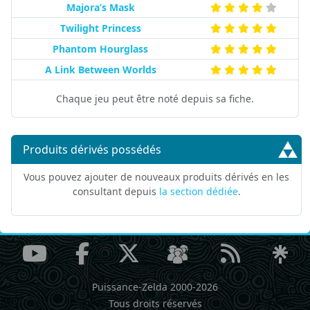
Majora’s Mask
Twilight Princess
Phantom Hourglass
A Link Between Worlds
Chaque jeu peut être noté depuis sa fiche.
Produits dérivés possédés
Vous pouvez ajouter de nouveaux produits dérivés en les
consultant depuis
la section dédiée
.
Puissance-Zelda 2000-2026
Tous droits réservés