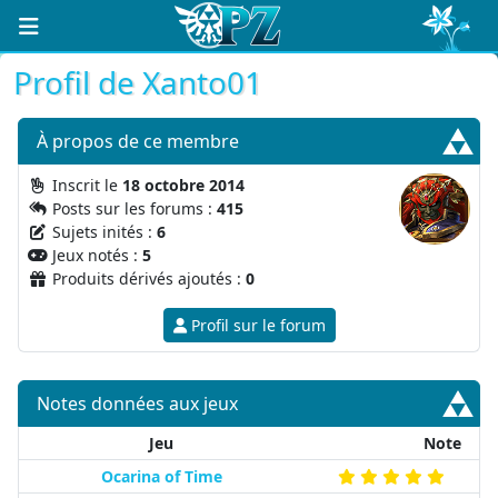
Profil de Xanto01
À propos
de ce membre
Inscrit le
18 octobre 2014
Posts sur les forums :
415
Sujets inités :
6
Jeux notés :
5
Produits dérivés ajoutés :
0
Profil sur le forum
Notes données aux jeux
Jeu
Note
Ocarina of Time