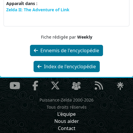
Apparaît dans :
Zelda II: The Adventure of Link
Fiche rédigée par
Weekly
Ennemis de l'encyclopédie
Index de l'encyclopédie
Puissance-Zelda 2000-2026
Tous droits réservés
L'équipe
Nous aider
Contact