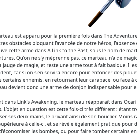
rteau est apparu pour la première fois dans The Adventure of
tres obstacles bloquant l’avancée de notre héros, l’absenc
uve cette arme dans A Link to the Past, sous le nom de ma
tures. Qu’on ne s’y méprenne pas, ce marteau n’a de magi
la jauge de magie, et reste une arme tout à fait basique. Il e
dent, car si on s’en servira encore pour enfoncer des pique
e certains ennemis, en retournant leur carapace, ou face à ce
au devient donc une arme de donjon indispensable pour en 
t dans Link’s Awakening, le marteau réapparaît dans Ocari
. L’objet en question est cette fois-ci très différent : étant 
liser ses deux mains, le privant ainsi de son bouclier. Moins 
supérieure à celle-ci, et se révèle également pratique pour d
 d’économiser les bombes, ou pour faire tomber certains 