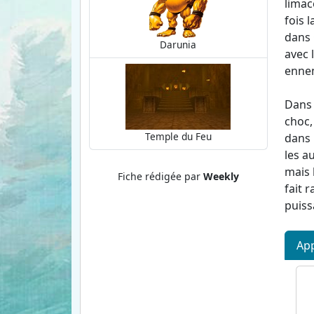
limac
fois 
dans 
Darunia
avec l
ennem
Dans 
choc,
Temple du Feu
dans 
les a
mais 
Fiche rédigée par
Weekly
fait 
puiss
App