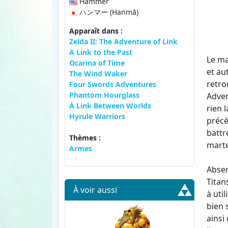
Hammer
ハンマー (Hanmā)
Apparaît dans :
Zelda II: The Adventure of Link
A Link to the Past
Le ma
Ocarina of Time
et au
The Wind Waker
retro
Four Swords Adventures
Phantom Hourglass
Adven
A Link Between Worlds
rien 
Hyrule Warriors
précé
battr
Thèmes :
marte
Armes
Absen
Titans
À voir aussi
à uti
bien 
ainsi