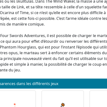
es ou les skulltulas. Dans The Wind Waker, la masse a une ap
la taille de Link, et sa tête ressemble à celle d’un squelette
Ocarina of Time, si ce n’est qu’elle est encore plus difficile
’épée, est cette fois-ci possible. C’est l’arme idéale contre les
is de manière comique.
Four Swords Adventures, il est possible de charger le mar
 ce qui aura pour effet d’étourdir ou renverser les différen
Phantom Hourglass, qui est pour l’instant l’épisode qui util
utres opus, le marteau sert à enfoncer certains éléments du
la principale nouveauté vient du fait qu’il est utilisable sur 
rapide et simple à manier, la possibilité de charger le coup e
ante du jeu.
arences dans les différents jeux