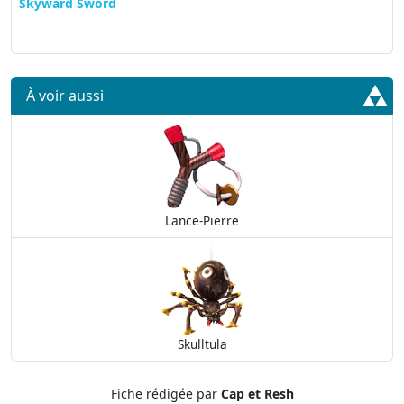
Skyward Sword
À voir aussi
Lance-Pierre
Skulltula
Fiche rédigée par
Cap et Resh