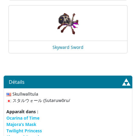
Skyward Sword
Détails
Skullwalltula
スタルウォール (Sutaruwōru/
Apparaît dans :
Ocarina of Time
Majora’s Mask
Twilight Princess