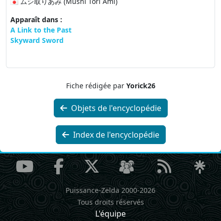
ムシ取りあみ (Mushi Tori Ami)
Apparaît dans :
A Link to the Past
Skyward Sword
Fiche rédigée par
Yorick26
Objets de l'encyclopédie
Index de l'encyclopédie
Puissance-Zelda 2000-2026
Tous droits réservés
L'équipe