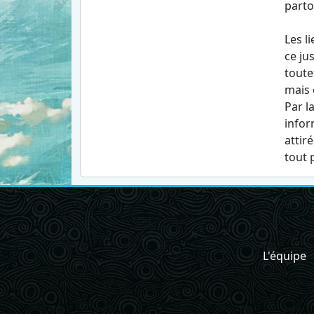
parto
Les l
ce ju
toute
mais 
Par l
infor
attir
tout p
L'équipe