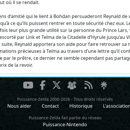
ut où il se rendait.
iens d’amitié qui le lient à Bohdan persuaderont Reynald de v
squ’à ce qu’ils puissent rentrer en toute sécurité chez eux.
fois leur plus grande utilité sur la personne du Prince Lars
escorté par Link et Telma de la Citadelle d’Hyrule jusqu’au Vi
a suite, Reynald apportera son aide pour faire retrouver sa 
mations précieuses à Telma au travers d’une lettre qu’il con
ée par le prêtre, ce dernier ne semble cependant pas partag
rix de la revoir.
Puissance-Zelda 2000-2026
-
Tous droits réservés
Nous aider
Contact
Historique
L'associatio
Puissance-Zelda fait partie du réseau
Puissance-Nintendo