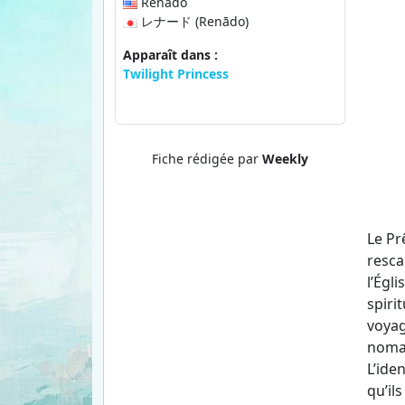
Renado
レナード (Renādo)
Apparaît dans :
Twilight Princess
Fiche rédigée par
Weekly
Le Pr
resca
l’Égl
spiri
voyag
nomad
L’ide
qu’il