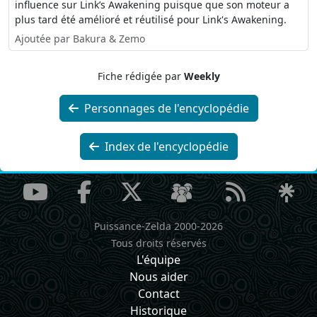
influence sur Link’s Awakening puisque que son moteur a
plus tard été amélioré et réutilisé pour Link's Awakening.
Ajoutée par Bakura & Zemo
Fiche rédigée par
Weekly
Personnages de l'encyclopédie
Index de l'encyclopédie
Puissance-Zelda 2000-2026
Tous droits réservés
L'équipe
Nous aider
Contact
Historique